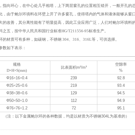
，指向环心，在中心处几乎相塔，上下两层窗孔的位置相互错开，一般开孔的总
比，由于鲍尔环填料在环壁上开了许多窗孔，使得塔内的气体和液体能够从窗
大的改善，其分离性能有了明显提高，因此工业应用广泛，人们对鲍尔环填料
之五，按中华人民共和国行业标准HG/T211556-95标准生产。
环的材质可有多种，如碳钢，不锈钢 304、316、316L等，可供选择。
参数如下表示：
——————————————————————————————————
规格
空隙率
比表面积
m²/m³
D×H×S(mm)
%
Φ16
×
16
×
0.4
239
92.8
Φ25
×
25
×
0.6
219
93.4
Φ38
×
38
×
0.6
129
94.5
Φ50
×
50
×
1.0
112
94.9
Φ76
×
76
×
1.2
72
95.1
（注：以下
金属鲍尔环
的各种数据，均是以材质为不锈钢
304L
为基准的）