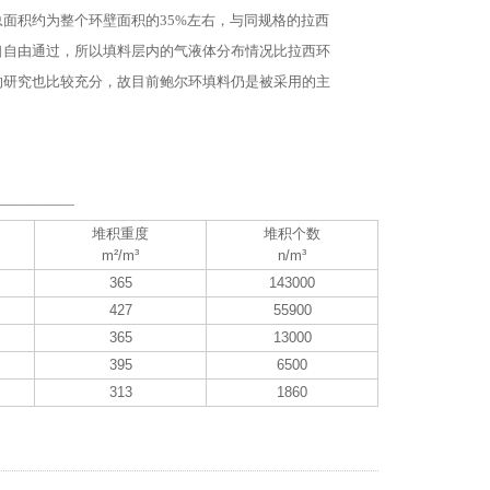
面积约为整个环壁面积的35%左右，与同规格的拉西
口自由通过，所以填料层内的气液体分布情况比拉西环
的研究也比较充分，故目前鲍尔环填料仍是被采用的主
——————
堆积重度
堆积个数
m²/m³
n/m³
365
143000
427
55900
365
13000
395
6500
313
1860