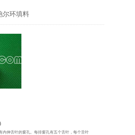
鲍尔环填料
料
带有内伸舌叶的窗孔。每排窗孔有五个舌叶，每个舌叶