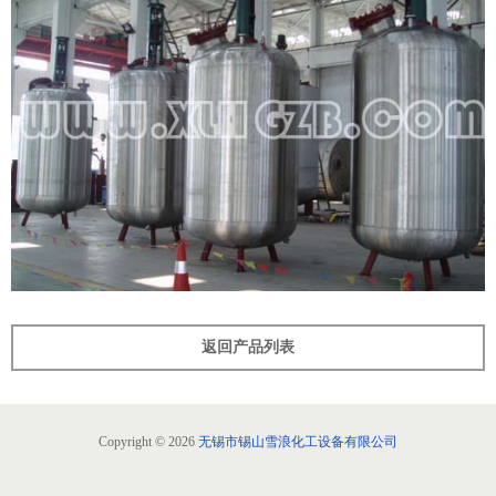
返回产品列表
Copyright © 2026
无锡市锡山雪浪化工设备有限公司