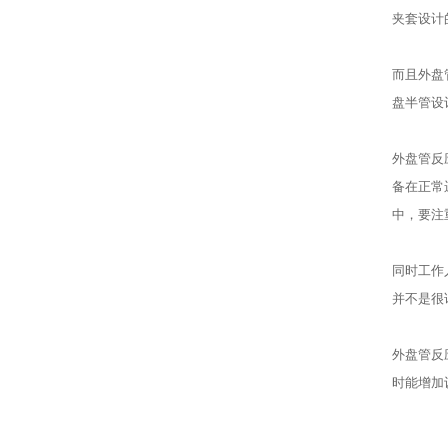
夹套设计
而且外盘
盘半管设
外盘管反
备在正常
中，要注
同时工作
并不是很
外盘管反
时能增加