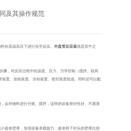
同及其操作规范
物料在高温高压下进行化学反应。
外盘管反应釜
就是其中之
应步骤，对反应过程中的温度、压力、力学控制（搅拌、鼓风
拌装置、加热装置、冷却装置、密封装置组成。同时还可以配
用，会对物料进行分散、搅拌，这样的设备密封性好、不易泄
。
减小釜体壁厚，加强设备承载能力：釜体和下封头的壁厚比按