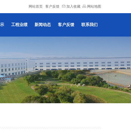
网站首页
客户反馈
加入收藏
网站地图
示
工程业绩
新闻动态
客户反馈
联系我们