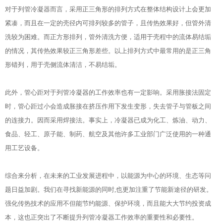
对于列管冷凝器而言，采用正三角形的排列方式在整体结构设计上会更加
紧凑，而且在一定的壳径内可排列较多的管子，且传热效果好，但管外清
洗较为困难。而正方形排列，管外清洗方便，适用于壳程中的流体易结垢
的情况，其传热效果较正三角形差些。以上排列方式中最常用的是正三角
形错列，用于壳侧流体清洁，不易结垢。
此外，管心距对于列管冷凝器的工作效率也有一定影响。采用胀接法固定
时，管心距过小会造成胀接在挤压作用下发生变形，失去管子与管板之间
的连接力。因而采用焊接法。事实上，冷凝器已成为化工、炼油、动力、
食品、轻工、原子能、制药、航空及其他许多工业部门广泛使用的一种通
用工艺设备。
综合来分析，在未来的工业发展进程中，以能源为中心的环境、生态等问
题日益加剧。我们在寻找新能源的同时,也更加注重了节能新途径的研发。
强化传热技术的应用不但能节约能源、保护环境，而且能大大节约投资成
本，这也正突出了不断提升列管冷凝器工作效率的重要性和必要性。